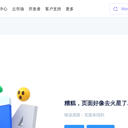
Wo
中心
云市场
开发者
客户支持
更多
域
SS
To
短
云
对
Co
Wo
糟糕，页面好像去火星了....
错误原因：页面未找到