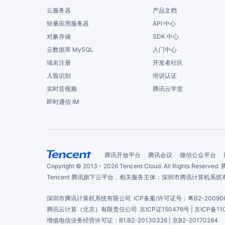
云服务器
产品文档
轻量应用服务器
API 中心
对象存储
SDK 中心
云数据库 MySQL
入门中心
域名注册
开发者社区
人脸识别
培训认证
实时音视频
腾讯云学堂
即时通信 IM
腾讯开放平台
腾讯会议
微信公众平台
Copyright © 2013 -
2026
Tencent Cloud. All Rights Reserv
Tencent 腾讯旗下云平台，相关服务主体：深圳市腾讯计算机系统
深圳市腾讯计算机系统有限公司
ICP备案/许可证号：
粤B2-20090
腾讯云计算（北京）有限责任公司
京ICP证150476号 |
京ICP备11
增值电信业务经营许可证：B1.B2-20130326 | 京B2-20170284