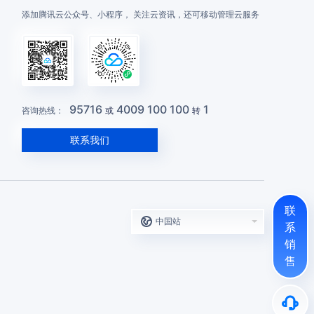
添加腾讯云公众号、小程序， 关注云资讯，还可移动管理云服务
95716
4009 100 100
1
咨询热线：
或
转
联系我们
联
中国站
系
销
售